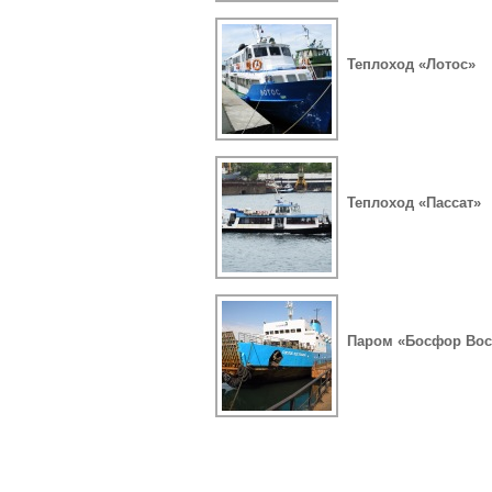
Теплоход «Лотос»
Теплоход «Пассат»
Паром «Босфор Во