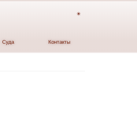
Временное
тату цена
Суда
Контакты