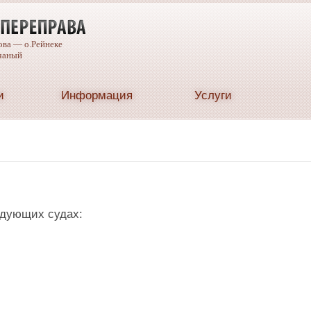
ова — о.Рейнеке
чаный
и
Информация
Услуги
едующих судах: