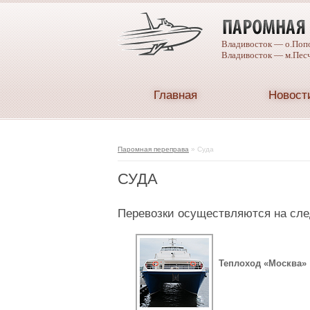
Владивосток — о.Поп
Владивосток — м.Пес
Главная
Новост
Caterpillar
spare
parts
catalogue
Паромная переправа
»
Суда
СУДА
Перевозки осуществляются на сл
Теплоход «Москва»