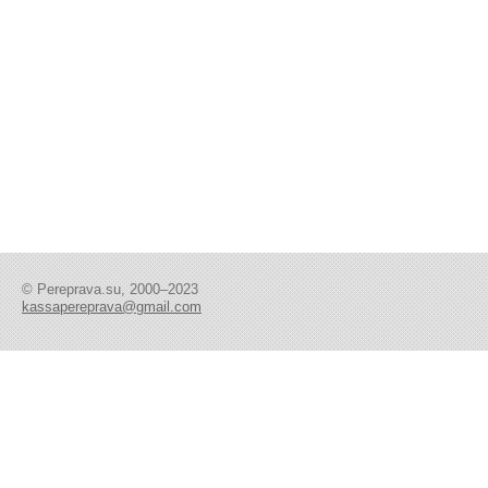
© Pereprava.su, 2000–2023
kassapereprava@gmail.com