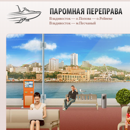
Владивосток — о.Попова — о.Рейнеке
Владивосток — м.Песчаный
Caterpillar
spare
parts
catalogue