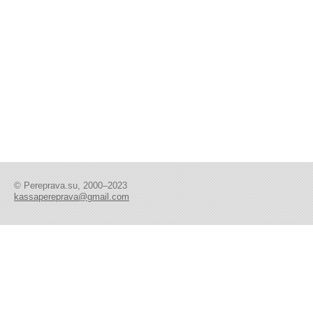
© Pereprava.su, 2000–2023
kassapereprava@gmail.com