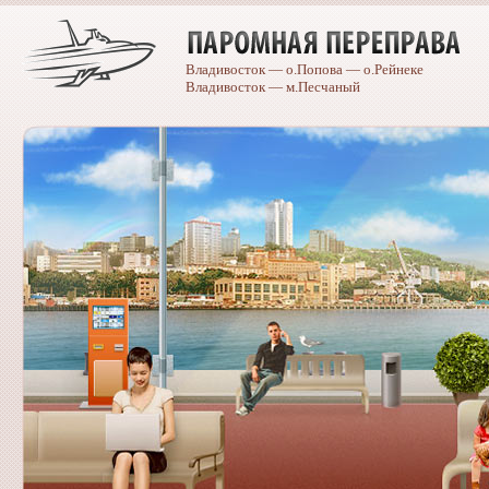
Владивосток — о.Попова — о.Рейнеке
Владивосток — м.Песчаный
Caterpillar
spare
parts
catalogue