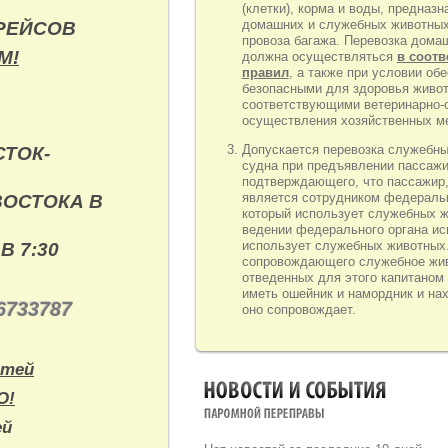
(клетки), корма и воды, предназ
домашних и служебных животных,
 РЕЙСОВ
провоза багажа. Перевозка дома
М!
должна осуществляться
в соотв
правил
, а также при условии об
безопасными для здоровья живо
соответствующими ветеринарно-с
осуществления хозяйственных м
Допускается перевозка служебн
ТОК-
судна при предъявлении пассажи
подтверждающего, что пассажир
является сотрудником федеральн
ВОСТОКА В
который использует служебных ж
ведении федерального органа ис
использует служебных животных.
В 7:30
сопровождающего служебное жив
отведенных для этого капитаном
иметь ошейник и намордник и на
6733787
оно сопровождает.
етей
НОВОСТИ И СОБЫТИЯ
О!
ПАРОМНОЙ ПЕРЕПРАВЫ
ей