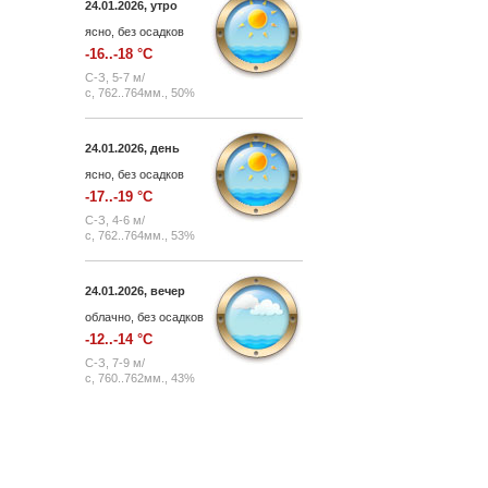
24.01.2026, утро
СУТКИ
ясно, без осадков
-16..-18
°C
С-З, 5-7 м/
с, 762..764мм., 50%
24.01.2026, день
ясно, без осадков
-17..-19
°C
С-З, 4-6 м/
с, 762..764мм., 53%
24.01.2026, вечер
облачно, без осадков
-12..-14
°C
С-З, 7-9 м/
с, 760..762мм., 43%