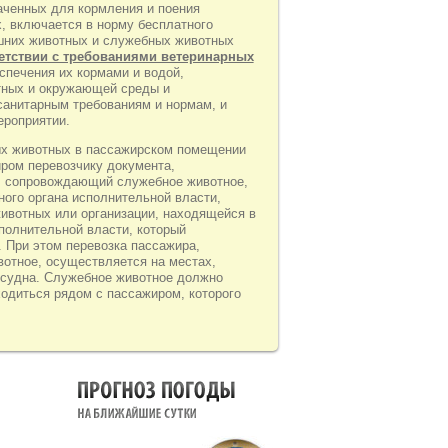
наченных для кормления и поения
 включается в норму бесплатного
шних животных и служебных животных
етствии с требованиями ветеринарных
еспечения их кормами и водой,
тных и окружающей среды и
анитарным требованиям и нормам, и
ероприятии.
ых животных в пассажирском помещении
ром перевозчику документа,
, сопровождающий служебное животное,
ого органа исполнительной власти,
ивотных или организации, находящейся в
полнительной власти, который
 При этом перевозка пассажира,
отное, осуществляется на местах,
 судна. Служебное животное должно
ходиться рядом с пассажиром, которого
ПРОГНОЗ
ПОГОДЫ
НА БЛИЖАЙШИЕ