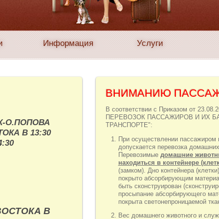
и
Информация
Услуги
ВНИМАНИЮ ПАССАЖ
В соответствии с Приказом от 23.
ПЕРЕВОЗОК ПАССАЖИРОВ И ИХ Б
К-О.ПОПОВА
ТРАНСПОРТЕ":
ОКА В 13:30
При осуществлении пассажиром 
:30
допускается перевозка домашни
Перевозимые
домашние животн
находиться в контейнере (клетк
(замком). Дно контейнера (клетк
покрыто абсорбирующим материал
быть сконструирован (сконструи
просыпание абсорбирующего мате
покрыта светонепроницаемой тка
ВОСТОКА В
Вес домашнего животного и служ