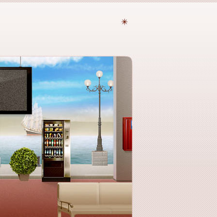
Временное
тату цена