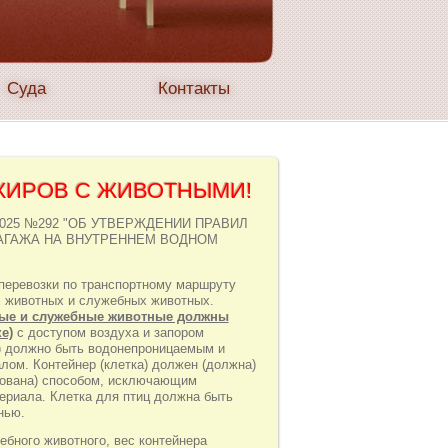
Суда
Контакты
ИРОВ С ЖИВОТНЫМИ!
08.2025 №292 "ОБ УТВЕРЖДЕНИИ ПРАВИЛ
АГАЖА НА ВНУТРЕННЕМ ВОДНОМ
перевозки по транспортному маршруту
х животных и служебных животных.
ые и служебные животные должны
е)
с доступом воздуха и запором
и) должно быть водонепроницаемым и
ом. Контейнер (клетка) должен (должна)
рована) способом, исключающим
риала. Клетка для птиц должна быть
нью.
ебного животного, вес контейнера