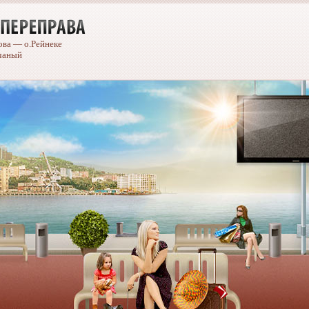
ова — о.Рейнеке
чаный