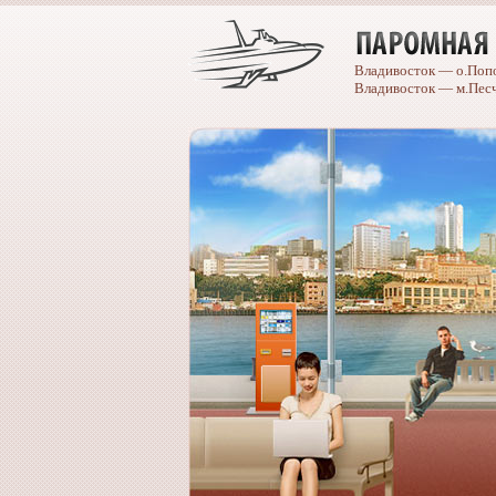
Владивосток — о.Поп
Владивосток — м.Пес
Caterpillar
spare
parts
catalogue