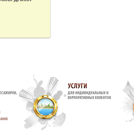
слуг
Услуги компаниям
и частным лицам
и
сание