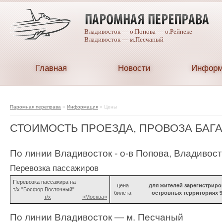
Владивосток — о.Попова — о.Рейнеке
Владивосток — м.Песчаный
Главная
Новости
Информ
Caterpillar
spare
parts
catalogue
Паромная переправа
»
Информация
»
Цены
СТОИМОСТЬ ПРОЕЗДА, ПРОВОЗА БАГ
По линии Владивосток - о-в Попова, Владивосто
Перевозка пассажиров
Перевозка пассажира на
цена
для жителей зарегистрир
т/x "Босфор Восточный"
билета
островных территориях 
т/x
«Москва»
По линии Владивосток — м. Песчаный