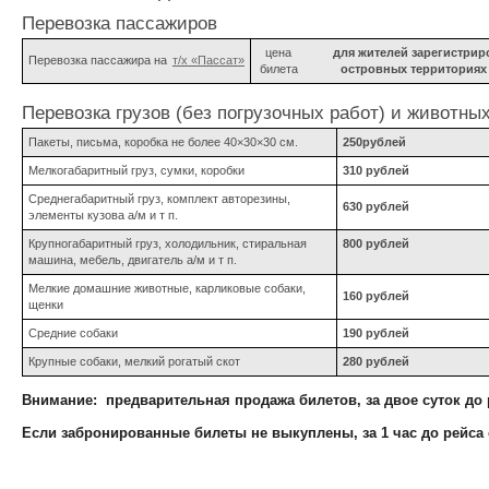
Перевозка пассажиров
цена
для жителей зарегистри
Перевозка пассажира на
т/x «Пассат»
билета
островных территориях 
Перевозка грузов (без погрузочных работ) и животны
Пакеты, письма, коробка не более 40×30×30 см.
250рублей
Мелкогабаритный груз, сумки, коробки
310 рублей
Среднегабаритный груз, комплект авторезины,
630 рублей
элементы кузова а/м и т п.
Крупногабаритный груз, холодильник, стиральная
800 рублей
машина, мебель, двигатель а/м и т п.
Мелкие домашние животные, карликовые собаки,
160 рублей
щенки
Средние собаки
190 рублей
Крупные собаки, мелкий рогатый скот
280 рублей
Внимание: предварительная продажа билетов, за двое суток до р
Если забронированные билеты не выкуплены, за 1 час до рейса