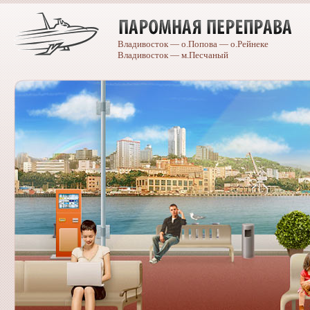
Владивосток — о.Попова — о.Рейнеке
Владивосток — м.Песчаный
Caterpillar
spare
parts
catalogue