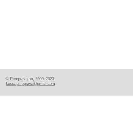
© Pereprava.su, 2000–2023
kassapereprava@gmail.com