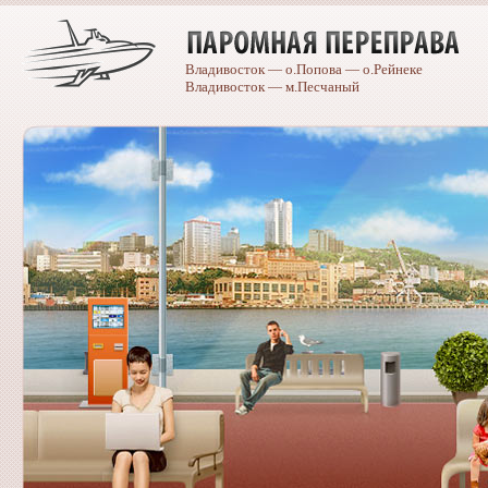
Владивосток — о.Попова — о.Рейнеке
Владивосток — м.Песчаный
Caterpillar
spare
parts
catalogue