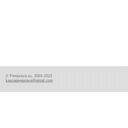
© Pereprava.su, 2000–2023
kassapereprava@gmail.com