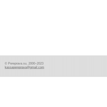
© Pereprava.su, 2000–2023
kassapereprava@gmail.com