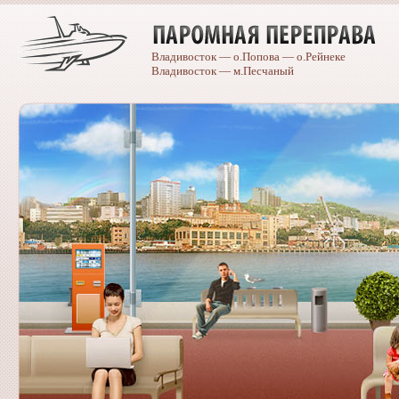
Владивосток — о.Попова — о.Рейнеке
Владивосток — м.Песчаный
Caterpillar
spare
parts
catalogue